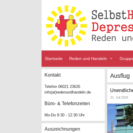
Zum
Inhalt
springen
Startseite
Reden und Handeln
Grupp
Kontakt
Ausflug
Telefon 06021 23626
Unendliche
info(at)redenundhandeln.de
31. Juli 2026
Büro- & Telefonzeiten
Mo-Do 9:30 - 12:30 Uhr
Auszeichnungen