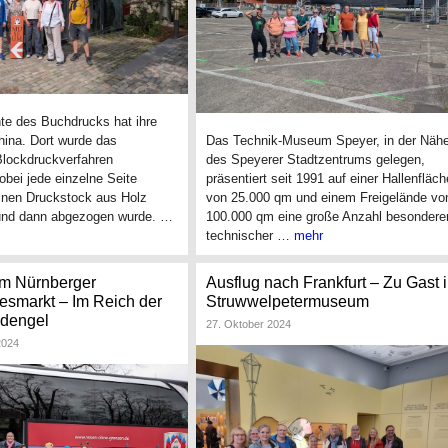
te des Buchdrucks hat ihre
hina. Dort wurde das
Das Technik-Museum Speyer, in der Näh
lockdruckverfahren
des Speyerer Stadtzentrums gelegen,
bei jede einzelne Seite
präsentiert seit 1991 auf einer Hallenfläch
einen Druckstock aus Holz
von 25.000 qm und einem Freigelände vo
und dann abgezogen wurde. …
100.000 qm eine große Anzahl besondere
technischer …
mehr
um Nürnberger
Ausflug nach Frankfurt – Zu Gast 
lesmarkt – Im Reich der
Struwwelpetermuseum
dengel
27. Oktober 2024
2024