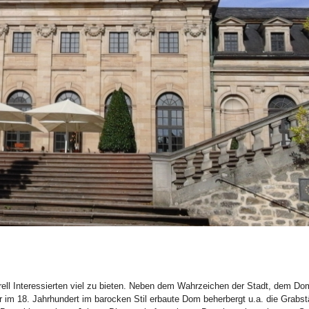
ell Interessierten viel zu bieten. Neben dem Wahrzeichen der Stadt, dem Dom 
im 18. Jahrhundert im barocken Stil erbaute Dom beherbergt u.a. die Grabstät