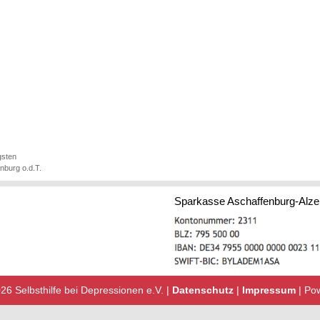
gsten
enburg o.d.T.
Sparkasse Aschaffenburg-Alz
6 Selbsthilfe bei Depressionen e.V. |
Datenschutz
|
Impressum
| Po