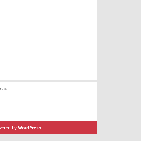
enau
wered by
WordPress